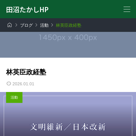
田沼たかしHP




ブログ
活動
林英臣政経塾
林英臣政経塾
2026.01.01
活動