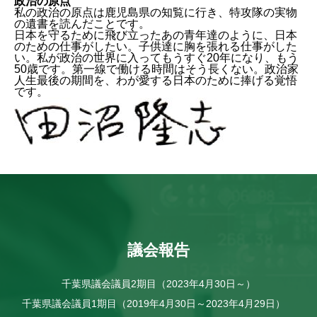
政治の原点
私の政治の原点は鹿児島県の知覧に行き、特攻隊の実物
の遺書を読んだことです。
日本を守るために飛び立ったあの青年達のように、日本
のための仕事がしたい。子供達に胸を張れる仕事がした
い。私が政治の世界に入ってもうすぐ20年になり、もう
50歳です。第一線で働ける時間はそう長くない。政治家
人生最後の期間を、わが愛する日本のために捧げる覚悟
です。
議会報告
千葉県議会議員2期目（2023年4月30日～）
千葉県議会議員1期目（2019年4月30日～2023年4月29日）